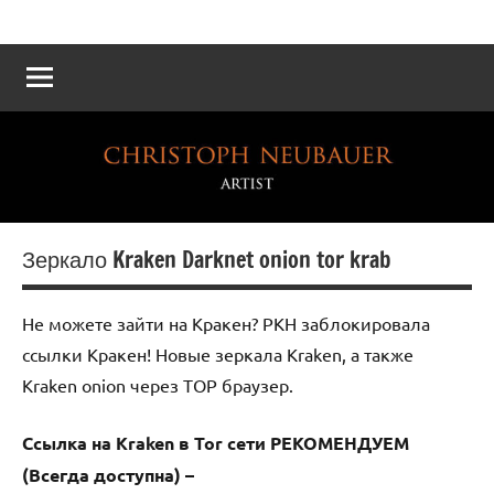
Atelier
Die
Reichskanzlei
Neubauer
–
Eine
virtuelle
Rekonstruktion
Зеркало Kraken Darknet onion tor krab
Не можете зайти на Кракен? РКН заблокировала
ссылки Кракен! Новые зеркала Kraken, а также
Kraken onion через ТОР браузер.
Ссылка на Kraken в Tor сети РЕКОМЕНДУЕМ
(Всегда доступна) –