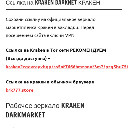
Ссылка на KRAKEN DARKNET КРАКЕН
Uncategorized
Сохрани ссылку на официальное зеркало
маркетплейса Кракен в закладки. Перед
посещением сайта включи VPN
Ссылка на Kraken в Tor сети РЕКОМЕНДУЕМ
(Всегда доступна) –
kraken2zgevrayvbqptss5nf7666hmznonf3m7fpzg5bu75
Ссылка на кракен в обычном браузере –
krk777.store
Рабочее зеркало KRAKEN
DARKMARKET