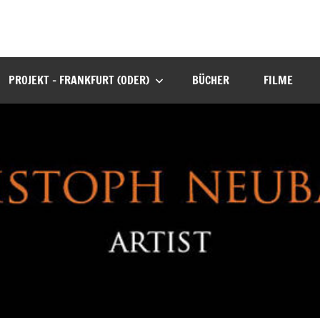
PROJEKT – FRANKFURT (ODER)
BÜCHER
FILME