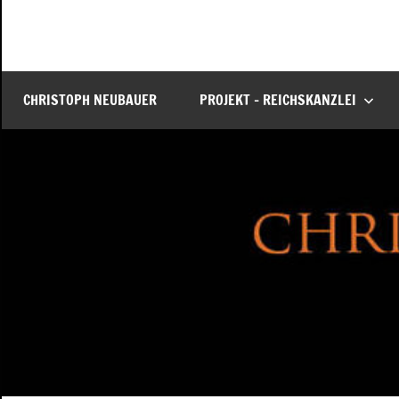
Atelier
Die
Reichskanzlei
Neubauer
–
CHRISTOPH NEUBAUER
PROJEKT – REICHSKANZLEI
Eine
virtuelle
Rekonstruktion